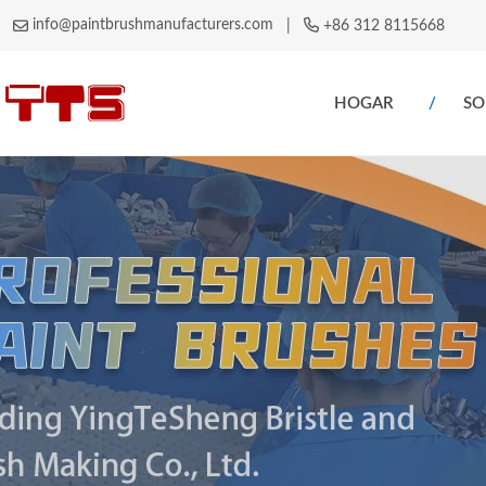
info@paintbrushmanufacturers.com
|
+86 312 8115668
HOGAR
SO