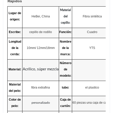
Rápidos
Material
Lugar de
HeBei, China
Fibra sintética
del
origen:
cepillo:
Escribe:
cepillo de rodillo
Función:
Cuadro
Longitud
Nombre
de la
10mm/ 12mm/18mm
de la
YTS
cerda:
marca:
Número
Acrílico, súper mezcla
Material:
de
modelo:
Material
fibra extrafina
tubo:
el plastico
del pelo:
Color de
Caja de
60 piezas una caja de cartón
personalizado
pelo:
cartón: