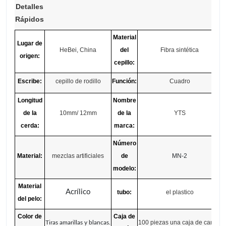
Detalles
Rápidos
Material
Lugar de
HeBei, China
del
Fibra sintética
origen:
cepillo:
Escribe:
cepillo de rodillo
Función:
Cuadro
Longitud
Nombre
de la
10mm/ 12mm
de la
YTS
cerda:
marca:
Número
Material:
mezclas artificiales
de
MN-2
modelo:
Material
Acrílico
tubo:
el plastico
del pelo:
Color de
Caja de
100 piezas una caja de cartón
Tiras amarillas y blancas.