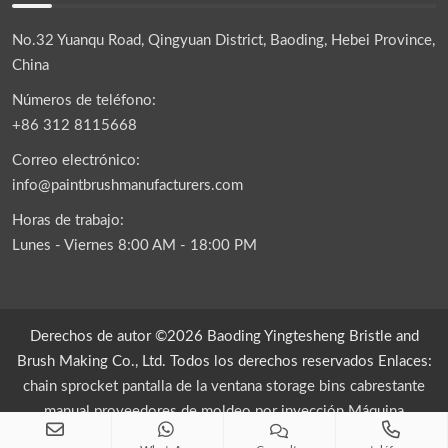
No.32 Yuanqu Road, Qingyuan District, Baoding, Hebei Province,
China
Números de teléfono:
+86 312 8115668
Correo electrónico:
info@paintbrushmanufacturers.com
Horas de trabajo:
Lunes - Viernes 8:00 AM - 18:00 PM
Derechos de autor ©2026 Baoding Yingtesheng Bristle and
Brush Making Co., Ltd. Todos los derechos reservados Enlaces:
chain sprocket
pantalla de la ventana
storage bins
cabrestante
manual
proveedores de moldeo por inyección
Máquina
empacadora de bolsitas de té piramidal