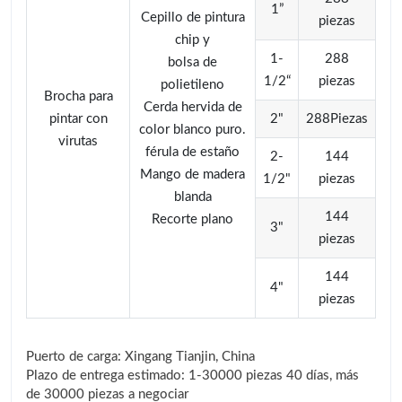
1”
Cepillo de pintura
piezas
chip y
1-
288
bolsa de
1/2“
piezas
polietileno
Brocha para
Cerda hervida de
pintar con
2"
288Piezas
color blanco puro.
virutas
férula de estaño
2-
144
Mango de madera
1/2"
piezas
blanda
144
Recorte plano
3"
piezas
144
4"
piezas
Puerto de carga: Xingang Tianjin, China
Plazo de entrega estimado: 1-30000 piezas 40 días, más
de 30000 piezas a negociar