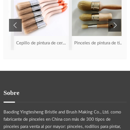
llo de cerdas sintéticas
Cepillo de pintura de cerdas multifunción
Pinceles de pintura de tiza económicos
Sobre
Baoding Yingtesheng Bristle and Brush Making Co., Ltd.
como
fabricante de pinceles en China con más de 300 tipos de
pinceles para venta al por mayor: pinceles, rodillos para pintar,